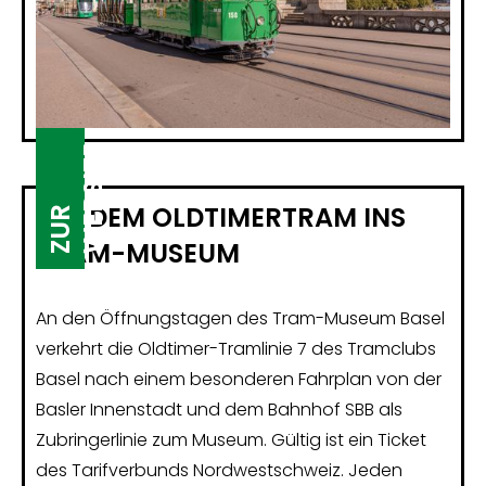
E
E
MIT DEM OLDTIMERTRAM INS
Z
U
R
W
E
B
S
I
T
Z
U
R
W
E
B
S
I
T
TRAM-MUSEUM
An den Öffnungstagen des Tram-Museum Basel
verkehrt die Oldtimer-Tramlinie 7 des Tramclubs
Basel nach einem besonderen Fahrplan von der
Basler Innenstadt und dem Bahnhof SBB als
Zubringerlinie zum Museum. Gültig ist ein Ticket
des Tarifverbunds Nordwestschweiz. Jeden